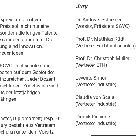
Jury
spreis an talentierte
Dr. Andreas Schreiner
eis soll nicht nur eine
(Vorsitz, Präsident SGVC)
sondern die jungen Talente
Prof. Dr. Matthias Rüdt
rschungen ermuntern. Die
(Vertreter Fachhochschulen)
ung sind Innovation,
euer Ideen.
Prof. Dr. Christoph Müller
(Vertreter ETH)
e SGVC Hochschulen und
beiten auf dem Gebiet der
Levente Simon
inzureichen. Jeder Dozent,
(Vertreter Industrie)
orschlagen. Zugelassen sind
s der letztjährigen
Claudia von Scala
jährigen
(Vertreter Industrie)
Patrick Piccione
aster/Diplomarbeit) resp. Fr.
(Vertreter Industrie)
ury besteht aus Vertretern
chulen unter dem Vorsitz